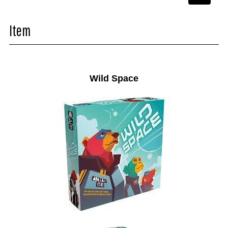
navigati
Item
Wild Space