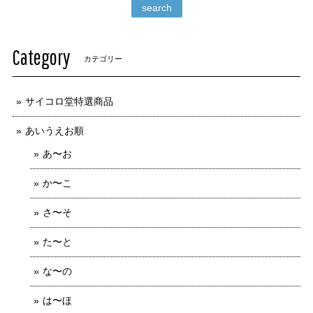
search
Category
カテゴリー
サイコロ堂特選商品
あいうえお順
あ〜お
か〜こ
さ〜そ
た〜と
な〜の
は〜ほ