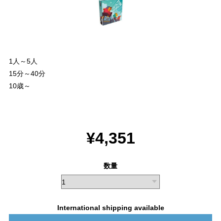
1人～5人
15分～40分
10歳～
¥4,351
数量
International shipping available