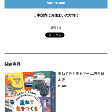
Add to cart
日本国内にお住まいの方向け
通報する
関連商品
重ねて色を作るゲームJR西日
本版
¥3,600