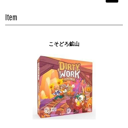
navigati
Item
こそどろ鉱山