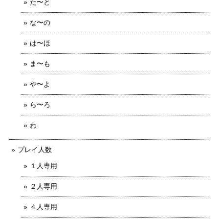
た〜と
な〜の
は〜ほ
ま〜も
や〜よ
ら〜ろ
わ
プレイ人数
１人専用
２人専用
４人専用