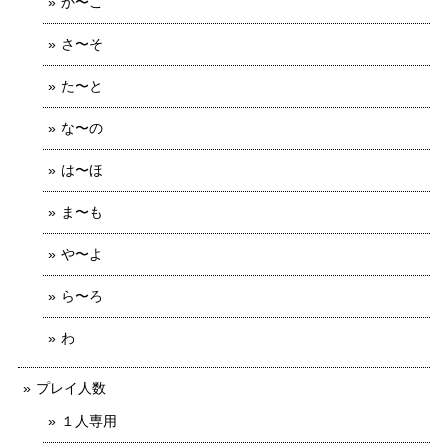
か〜こ
さ〜そ
た〜と
な〜の
は〜ほ
ま〜も
や〜よ
ら〜ろ
わ
プレイ人数
１人専用