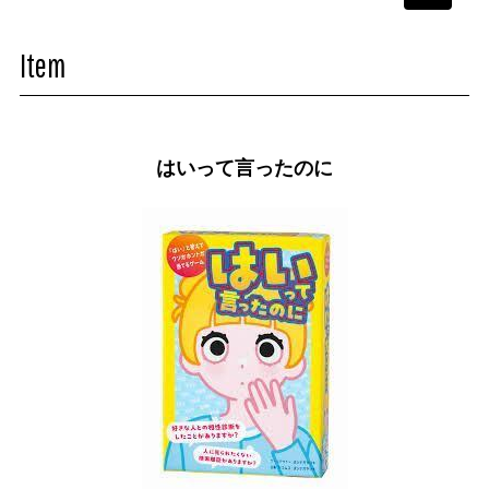
navigati
Item
はいって言ったのに