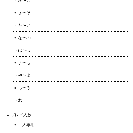
か〜こ
さ〜そ
た〜と
な〜の
は〜ほ
ま〜も
や〜よ
ら〜ろ
わ
プレイ人数
１人専用