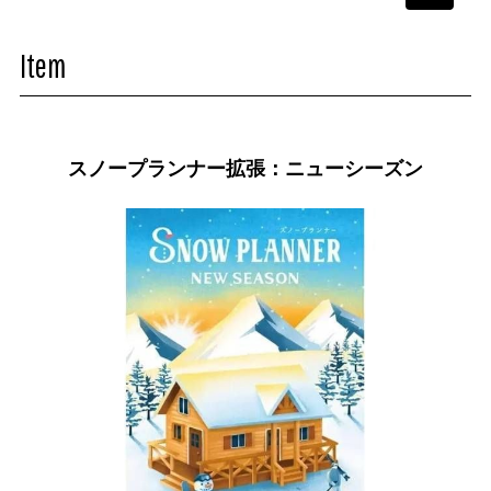
navigati
Item
スノープランナー拡張：ニューシーズン