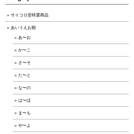
サイコロ堂特選商品
あいうえお順
あ〜お
か〜こ
さ〜そ
た〜と
な〜の
は〜ほ
ま〜も
や〜よ